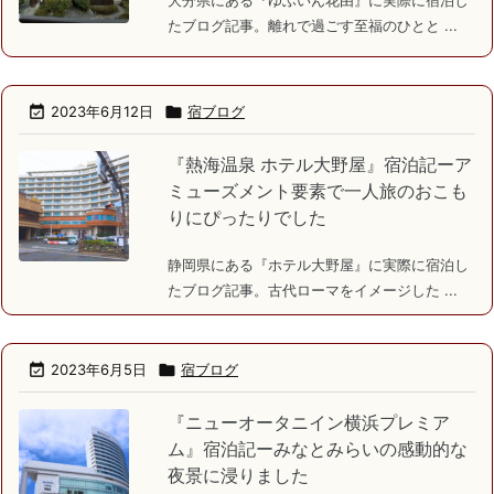
たブログ記事。離れで過ごす至福のひとと ...

2023年6月12日

宿ブログ
『熱海温泉 ホテル大野屋』宿泊記ーア
ミューズメント要素で一人旅のおこも
りにぴったりでした
静岡県にある『ホテル大野屋』に実際に宿泊し
たブログ記事。古代ローマをイメージした ...

2023年6月5日

宿ブログ
『ニューオータニイン横浜プレミア
ム』宿泊記ーみなとみらいの感動的な
夜景に浸りました