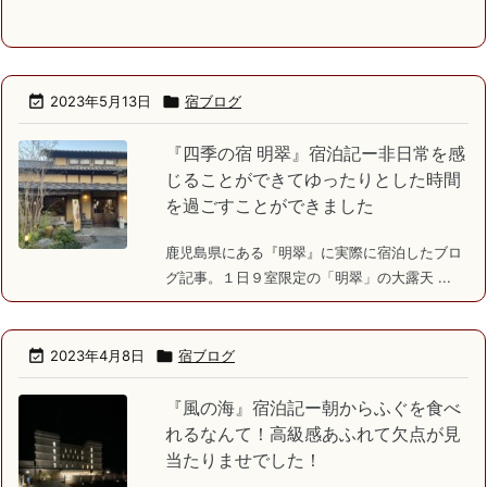

2023年5月13日

宿ブログ
『四季の宿 明翠』宿泊記ー非日常を感
じることができてゆったりとした時間
を過ごすことができました
鹿児島県にある『明翠』に実際に宿泊したブロ
グ記事。１日９室限定の「明翠」の大露天 ...

2023年4月8日

宿ブログ
『風の海』宿泊記ー朝からふぐを食べ
れるなんて！高級感あふれて欠点が見
当たりませでした！