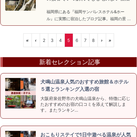
福岡県にある『福岡サンパレスホテル&ホー
ル』に実際に宿泊したブログ記事。福岡の景 ...
«
‹
2
3
4
5
6
7
8
›
»
新着セレクション記事
犬鳴山温泉人気のおすすめ旅館＆ホテル
５選とランキング入選の宿
大阪府泉佐野市の犬鳴山温泉から、特徴に応じ
たおすすめのお宿の口コミを添えて解説しま
す。またランキン…
おこもりステイで1日中遊べる温泉が人気