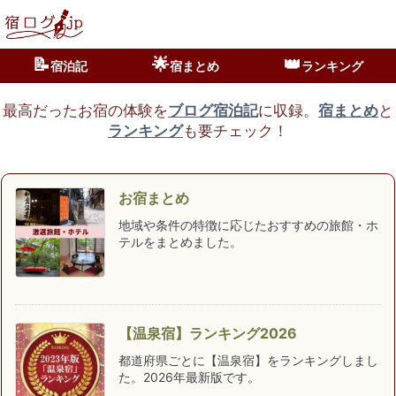
📝
🌟
👑
宿泊記
宿まとめ
ランキング
最高だったお宿の体験を
ブログ宿泊記
に収録。
宿まとめ
と
ランキング
も要チェック！
お宿まとめ
地域や条件の特徴に応じたおすすめの旅館・ホ
テルをまとめました。
【温泉宿】ランキング2026
都道府県ごとに【温泉宿】をランキングしまし
た。2026年最新版です。