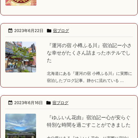

2023年6月22日

宿ブログ
『運河の宿 小樽ふる川』宿泊記ー小さ
な幸せがたくさん詰まったホテルでし
た
北海道にある『運河の宿 小樽ふる川』に実際に
宿泊したブログ記事。静かに流れている ...

2023年6月16日

宿ブログ
『ゆふいん花由』宿泊記ー心が安らぐ
特別な時間を過ごすことができました
大分県にある『ゆふいん花由』に実際に宿泊し