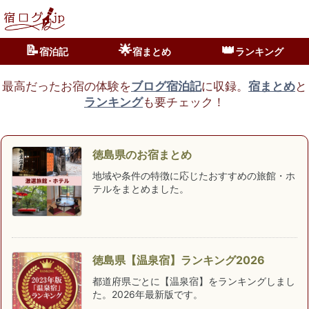
📝
🌟
👑
宿泊記
宿まとめ
ランキング
最高だったお宿の体験を
ブログ宿泊記
に収録。
宿まとめ
と
ランキング
も要チェック！
徳島県のお宿まとめ
地域や条件の特徴に応じたおすすめの旅館・ホ
テルをまとめました。
徳島県【温泉宿】ランキング2026
都道府県ごとに【温泉宿】をランキングしまし
た。2026年最新版です。