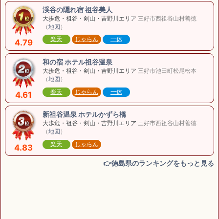
渓谷の隠れ宿 祖谷美人
大歩危・祖谷・剣山・吉野川エリア
三好市西祖谷山村善徳
（
地図
）
楽天
じゃらん
一休
4.79
和の宿 ホテル祖谷温泉
大歩危・祖谷・剣山・吉野川エリア
三好市池田町松尾松本
（
地図
）
楽天
じゃらん
一休
4.61
新祖谷温泉 ホテルかずら橋
大歩危・祖谷・剣山・吉野川エリア
三好市西祖谷山村善徳
（
地図
）
楽天
じゃらん
4.83
👉徳島県のランキングをもっと見る