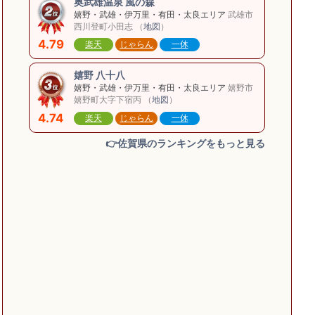
奥武雄温泉 風の森
嬉野・武雄・伊万里・有田・太良エリア
武雄市
西川登町小田志 （
地図
）
4.79
楽天
じゃらん
一休
嬉野 八十八
嬉野・武雄・伊万里・有田・太良エリア
嬉野市
嬉野町大字下宿丙 （
地図
）
4.74
楽天
じゃらん
一休
👉佐賀県のランキングをもっと見る