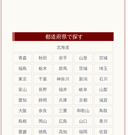
都道府県で探す
北海道
青森
秋田
岩手
山形
宮城
福島
栃木
群馬
茨城
埼玉
東京
千葉
神奈川
新潟
石川
富山
長野
福井
岐阜
山梨
愛知
静岡
兵庫
京都
滋賀
大阪
奈良
三重
和歌山
鳥取
島根
岡山
広島
山口
香川
愛媛
徳島
高知
福岡
佐賀