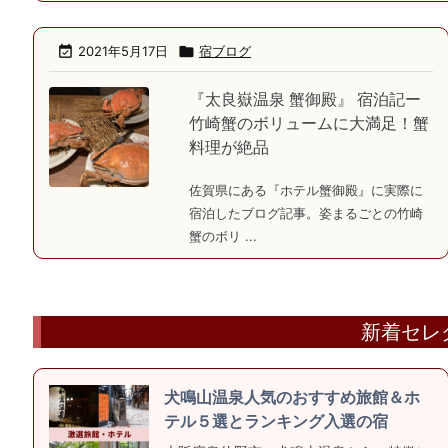

2021年5月17日

宿ブログ
『太良嶽温泉 蟹御殿』 宿泊記ー
竹崎蟹のボリュームに大満足！蟹
料理が絶品
佐賀県にある『ホテル蟹御殿』に実際に
宿泊したブログ記事。姿まるごとの竹崎
蟹のボリ ...
新着セレ
犬鳴山温泉人気のおすすめ旅館＆ホ
テル５選とランキング入選の宿