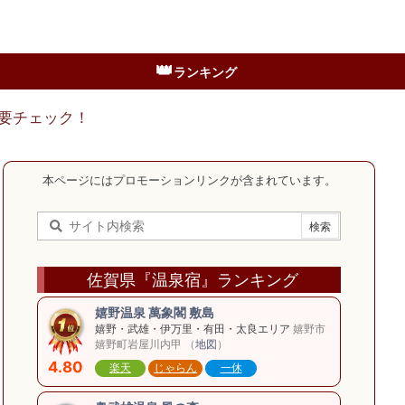
👑
ランキング
要チェック！
本ページにはプロモーションリンクが含まれています。
佐賀県『温泉宿』ランキング
嬉野温泉 萬象閣 敷島
嬉野・武雄・伊万里・有田・太良エリア
嬉野市
嬉野町岩屋川内甲 （
地図
）
4.80
楽天
じゃらん
一休