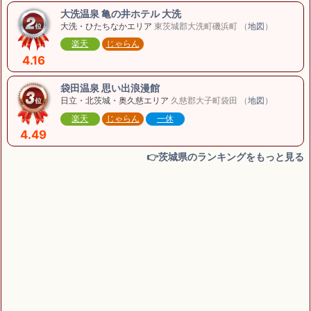
大洗温泉 亀の井ホテル 大洗
大洗・ひたちなかエリア
東茨城郡大洗町磯浜町 （
地図
）
楽天
じゃらん
4.16
袋田温泉 思い出浪漫館
日立・北茨城・奥久慈エリア
久慈郡大子町袋田 （
地図
）
楽天
じゃらん
一休
4.49
👉茨城県のランキングをもっと見る