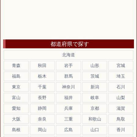
都道府県で探す
北海道
青森
秋田
岩手
山形
宮城
福島
栃木
群馬
茨城
埼玉
東京
千葉
神奈川
新潟
石川
富山
長野
福井
岐阜
山梨
愛知
静岡
兵庫
京都
滋賀
大阪
奈良
三重
和歌山
鳥取
島根
岡山
広島
山口
香川