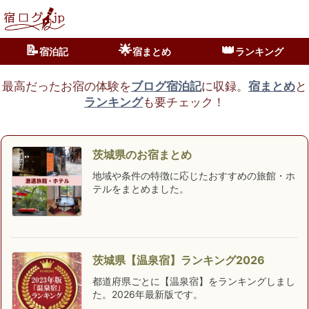
📝
🌟
👑
宿泊記
宿まとめ
ランキング
最高だったお宿の体験を
ブログ宿泊記
に収録。
宿まとめ
と
ランキング
も要チェック！
茨城県のお宿まとめ
地域や条件の特徴に応じたおすすめの旅館・ホ
テルをまとめました。
茨城県【温泉宿】ランキング2026
都道府県ごとに【温泉宿】をランキングしまし
た。2026年最新版です。