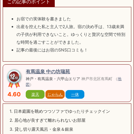
この記事のポイント
お宿での実体験を書きました
出産を控えた私と主人で2人旅。宿の決め手は、13歳未満
の子供が利用できないこと。ゆっくりと贅沢な空間で特別
な時間を過ごすことができました。
記事の最後にはお宿のSNS口コミも！
有馬温泉 中の坊瑞苑
神戸・有馬温泉・六甲山エリア
神戸市北区有馬町 （
地
図
）
4.60
楽天
じゃらん
一休
1.
日本庭園を眺めつつソファでゆったりチェックイン
2.
居心地が良すぎて離れられないお部屋
3.
貸し切り露天風呂・金泉＆銀泉