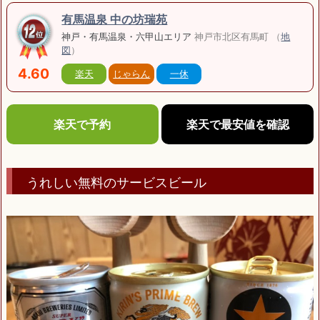
有馬温泉 中の坊瑞苑
神戸・有馬温泉・六甲山エリア
神戸市北区有馬町 （
地
図
）
4.60
楽天
じゃらん
一休
楽天で予約
楽天で最安値を確認
うれしい無料のサービスビール