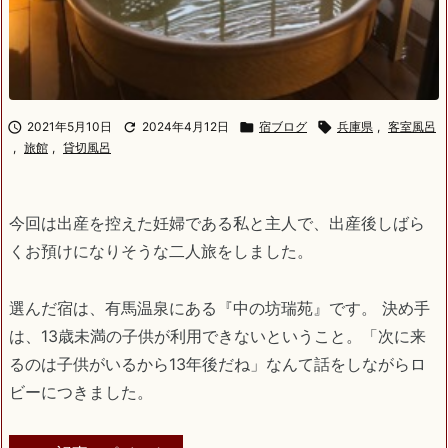

2021年5月10日

2024年4月12日

宿ブログ

兵庫県
,
客室風呂
,
旅館
,
貸切風呂
今回は出産を控えた妊婦である私と主人で、出産後しばら
くお預けになりそうな二人旅をしました。
選んだ宿は、有馬温泉にある『中の坊瑞苑』です。 決め手
は、13歳未満の子供が利用できないということ。「次に来
るのは子供がいるから13年後だね」なんて話をしながらロ
ビーにつきました。