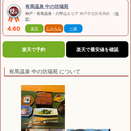
有馬温泉 中の坊瑞苑
神戸・有馬温泉・六甲山エリア
神戸市北区有馬町 （
地
図
）
4.60
楽天
じゃらん
一休
楽天で予約
楽天で最安値を確認
有馬温泉 中の坊瑞苑 について