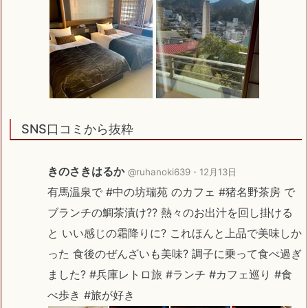
SNS口コミから抜粋
きのさきはるか
@ruhanoki639・
12月13日
有馬温泉で #中の坊瑞苑 のカフェ #猪名野茶房 で
ブランチの鯛茶漬け?? 熱々のお出汁を回し掛ける
と いい感じの霜降りに? これほんと上品で美味しか
った 食後のぜんざいも美味? 調子に乗って食べ過ぎ
ました? #兵庫レトロ旅 #ランチ #カフェ巡り #食
べ歩き #旅が好き