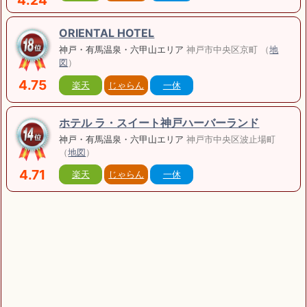
4.24
ORIENTAL HOTEL
神戸・有馬温泉・六甲山エリア
神戸市中央区京町 （
地
図
）
4.75
楽天
じゃらん
一休
ホテル ラ・スイート神戸ハーバーランド
神戸・有馬温泉・六甲山エリア
神戸市中央区波止場町
（
地図
）
4.71
楽天
じゃらん
一休