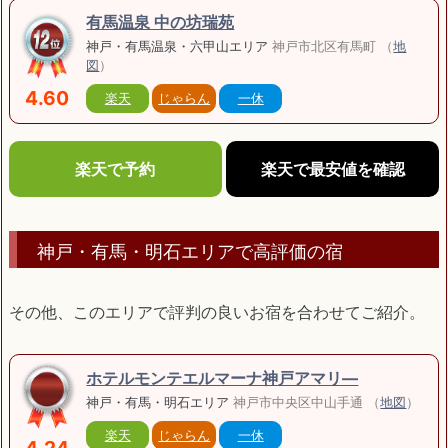
有馬温泉 中の坊瑞苑
神戸・有馬温泉・六甲山エリア
神戸市北区有馬町 （
地
図
）
4.60
楽天
じゃらん
一休
楽天で予約
楽天で最安値を確認
神戸・有馬・明石エリアで高評価の宿
その他、このエリアで評判の良いお宿を合わせてご紹介。
ホテルモンテエルマーナ神戸アマリ―
神戸・有馬・明石エリア
神戸市中央区中山手通 （
地図
）
楽天
じゃらん
一休