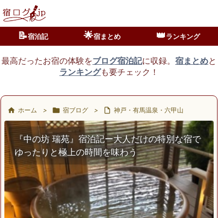
📝
🌟
👑
宿泊記
宿まとめ
ランキング
最高だったお宿の体験を
ブログ宿泊記
に収録。
宿まとめ
と
ランキング
も要チェック！

ホーム
>

宿ブログ
>

神戸・有馬温泉・六甲山
『中の坊 瑞苑』宿泊記ー大人だけの特別な宿で
ゆったりと極上の時間を味わう