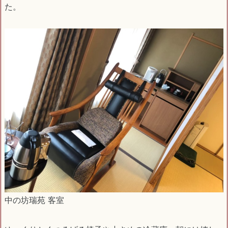
た。
中の坊瑞苑 客室