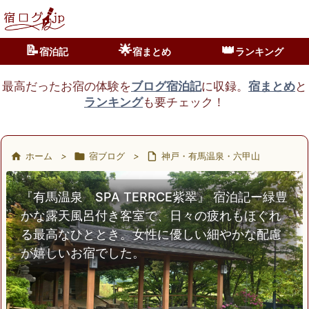
📝
🌟
👑
宿泊記
宿まとめ
ランキング
最高だったお宿の体験を
ブログ宿泊記
に収録。
宿まとめ
と
ランキング
も要チェック！

ホーム
>

宿ブログ
>

神戸・有馬温泉・六甲山
『有馬温泉 SPA TERRCE紫翠』 宿泊記ー緑豊
かな露天風呂付き客室で、日々の疲れもほぐれ
る最高なひととき。女性に優しい細やかな配慮
が嬉しいお宿でした。