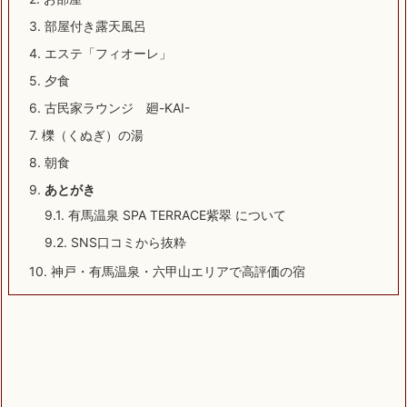
3.
部屋付き露天風呂
4.
エステ「フィオーレ」
5.
夕食
6.
古民家ラウンジ 廻-KAI-
7.
櫟（くぬぎ）の湯
8.
朝食
9.
あとがき
9.1.
有馬温泉 SPA TERRACE紫翠 について
9.2.
SNS口コミから抜粋
10.
神戸・有馬温泉・六甲山エリアで高評価の宿