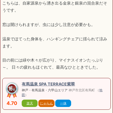
こちらは、自家源泉から湧き出る金泉と銀泉の混合泉だそ
うです。
窓は開けられますが、虫には少し注意が必要かも。
温泉でほてった身体を、ハンギングチェアに揺られて涼み
ます。
目の前には緑や木々が広がり、マイナスイオンたっぷり
～。 日々の疲れもほぐれて、最高なひとときでした。
有馬温泉 SPA TERRACE紫翠
神戸・有馬温泉・六甲山エリア
神戸市北区有馬町 （
地
図
）
4.70
楽天
じゃらん
一休