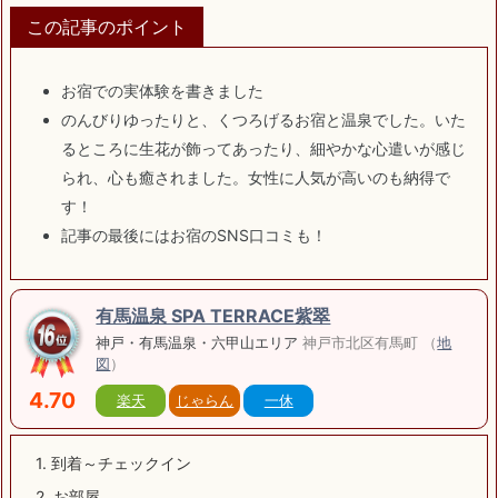
この記事のポイント
お宿での実体験を書きました
のんびりゆったりと、くつろげるお宿と温泉でした。いた
るところに生花が飾ってあったり、細やかな心遣いが感じ
られ、心も癒されました。女性に人気が高いのも納得で
す！
記事の最後にはお宿のSNS口コミも！
有馬温泉 SPA TERRACE紫翠
神戸・有馬温泉・六甲山エリア
神戸市北区有馬町 （
地
図
）
4.70
楽天
じゃらん
一休
1.
到着～チェックイン
2.
お部屋