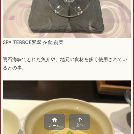
SPA TERRCE紫翠 夕食 前菜
明石海峡でとれた魚介や、地元の食材を多く使用されてい
るとの事。


上へ
ホーム