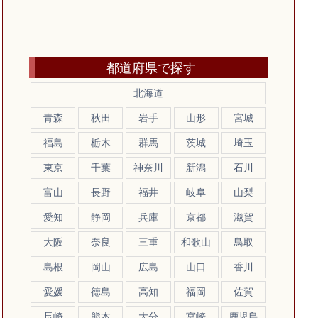
都道府県で探す
北海道
青森
秋田
岩手
山形
宮城
福島
栃木
群馬
茨城
埼玉
東京
千葉
神奈川
新潟
石川
富山
長野
福井
岐阜
山梨
愛知
静岡
兵庫
京都
滋賀
大阪
奈良
三重
和歌山
鳥取
島根
岡山
広島
山口
香川
愛媛
徳島
高知
福岡
佐賀
長崎
熊本
大分
宮崎
鹿児島