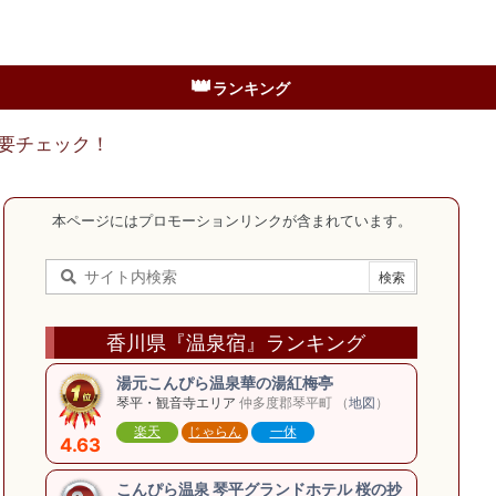
👑
ランキング
要チェック！
本ページにはプロモーションリンクが含まれています。
香川県『温泉宿』ランキング
湯元こんぴら温泉華の湯紅梅亭
琴平・観音寺エリア
仲多度郡琴平町 （
地図
）
楽天
じゃらん
一休
4.63
こんぴら温泉 琴平グランドホテル 桜の抄