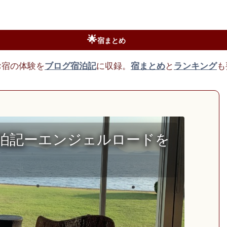
🌟
宿まとめ
お宿の体験を
ブログ宿泊記
に収録。
宿まとめ
と
ランキング
も
泊記ーエンジェルロードを