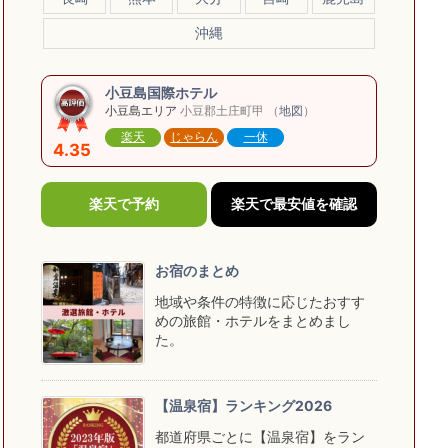
沖縄
小豆島国際ホテル
小豆島エリア
小豆郡土庄町甲 （
地図
）
楽天
じゃらん
一休
4.35
楽天で予約
楽天で最安値を確認
お宿のまとめ
地域や条件の特徴に応じたおすす
めの旅館・ホテルをまとめまし
た。
【温泉宿】ランキング2026
都道府県ごとに【温泉宿】をラン