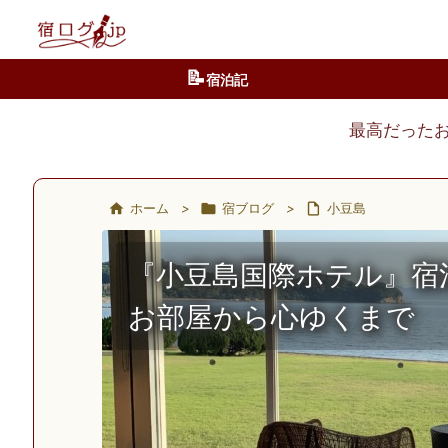
📝
宿泊記
最高だった

ホーム
>

宿ブログ
>

小豆島
『小豆島国際ホテル』宿
お部屋から心ゆくまで