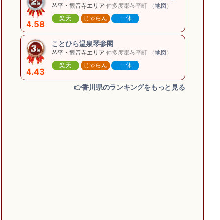
琴平・観音寺エリア
仲多度郡琴平町 （
地図
）
楽天
じゃらん
一休
4.58
ことひら温泉琴参閣
琴平・観音寺エリア
仲多度郡琴平町 （
地図
）
楽天
じゃらん
一休
4.43
👉香川県のランキングをもっと見る