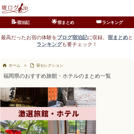
📝
🌟
👑
宿泊記
宿まとめ
ランキング
最高だったお宿の体験を
ブログ宿泊記
に収録。
宿まとめ
と
ランキング
も要チェック！

ホーム
>

宿セレクション
福岡県のおすすめ旅館・ホテルのまとめ一覧