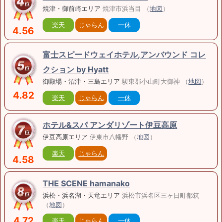
焼津・御前崎エリア
焼津市浜当目 （
地図
）
楽天
じゃらん
一休
4.56
富士スピードウェイホテル,アンバウンド コレ
クション by Hyatt
御殿場・沼津・三島エリア
駿東郡小山町大御神 （
地図
）
4.82
楽天
じゃらん
一休
ホテル&スパ アンダリゾート伊豆高原
伊豆高原エリア
伊東市八幡野 （
地図
）
楽天
じゃらん
4.58
THE SCENE hamanako
浜松・浜名湖・天竜エリア
浜松市浜名区三ヶ日町都筑
（
地図
）
4.72
楽天
じゃらん
一休