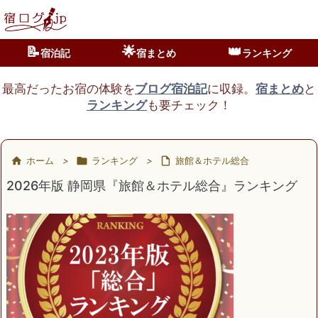
📝
🌟
👑
宿泊記
宿まとめ
ランキング
最高だったお宿の体験を
ブログ宿泊記
に収録。
宿まとめ
と
ランキング
も要チェック！

ホーム
>

ランキング
>

旅館＆ホテル総合
2026年版 静岡県『旅館＆ホテル総合』ランキング