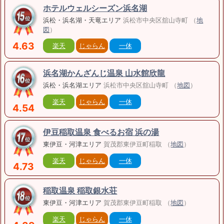
ホテルウェルシーズン浜名湖
浜松・浜名湖・天竜エリア
浜松市中央区舘山寺町 （
地
図
）
4.63
楽天
じゃらん
一休
浜名湖かんざんじ温泉 山水館欣龍
浜松・浜名湖エリア
浜松市中央区舘山寺町 （
地図
）
楽天
じゃらん
一休
4.54
伊豆稲取温泉 食べるお宿 浜の湯
東伊豆・河津エリア
賀茂郡東伊豆町稲取 （
地図
）
楽天
じゃらん
一休
4.73
稲取温泉 稲取銀水荘
東伊豆・河津エリア
賀茂郡東伊豆町稲取 （
地図
）
楽天
じゃらん
一休