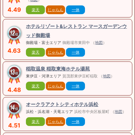
4.49
楽天
じゃらん
一休
ホテルリゾート&レストラン マースガーデンウ
ッド御殿場
御殿場・富士エリア
御殿場市東田中 （
地図
）
4.63
楽天
じゃらん
一休
稲取温泉 稲取東海ホテル湯苑
東伊豆・河津エリア
賀茂郡東伊豆町稲取 （
地図
）
楽天
じゃらん
一休
4.48
オークラアクトシティホテル浜松
浜松・浜名湖・天竜エリア
浜松市中央区板屋町 （
地図
）
楽天
じゃらん
一休
4.51