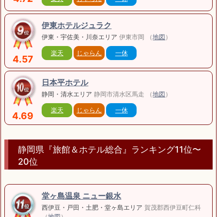
伊東ホテルジュラク
伊東・宇佐美・川奈エリア
伊東市岡 （
地図
）
楽天
じゃらん
一休
4.57
日本平ホテル
静岡・清水エリア
静岡市清水区馬走 （
地図
）
楽天
じゃらん
一休
4.69
静岡県『旅館＆ホテル総合』ランキング11位〜
20位
堂ヶ島温泉 ニュー銀水
西伊豆・戸田・土肥・堂ヶ島エリア
賀茂郡西伊豆町仁科
（
地図
）