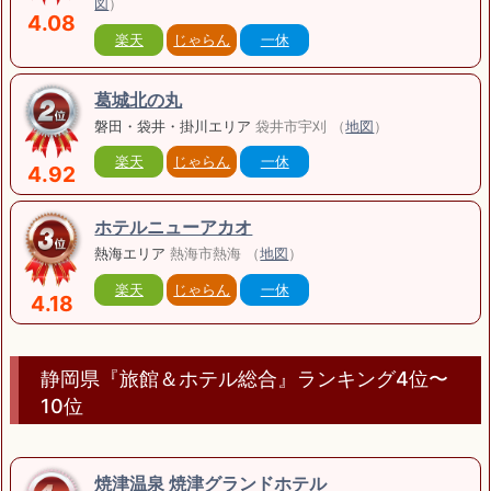
図
）
4.08
楽天
じゃらん
一休
葛城北の丸
磐田・袋井・掛川エリア
袋井市宇刈 （
地図
）
楽天
じゃらん
一休
4.92
ホテルニューアカオ
熱海エリア
熱海市熱海 （
地図
）
楽天
じゃらん
一休
4.18
静岡県『旅館＆ホテル総合』ランキング4位〜
10位
焼津温泉 焼津グランドホテル