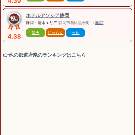
4.39
ホテルアソシア静岡
静岡・清水エリア
静岡市葵区黒金町 （
地図
）
楽天
じゃらん
一休
4.38
👉他の都道府県のランキングはこちら