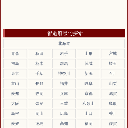
都道府県で探す
北海道
青森
秋田
岩手
山形
宮城
福島
栃木
群馬
茨城
埼玉
東京
千葉
神奈川
新潟
石川
富山
長野
福井
岐阜
山梨
愛知
静岡
兵庫
京都
滋賀
大阪
奈良
三重
和歌山
鳥取
島根
岡山
広島
山口
香川
愛媛
徳島
高知
福岡
佐賀