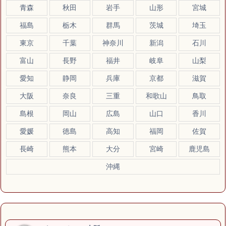
青森
秋田
岩手
山形
宮城
福島
栃木
群馬
茨城
埼玉
東京
千葉
神奈川
新潟
石川
富山
長野
福井
岐阜
山梨
愛知
静岡
兵庫
京都
滋賀
大阪
奈良
三重
和歌山
鳥取
島根
岡山
広島
山口
香川
愛媛
徳島
高知
福岡
佐賀
長崎
熊本
大分
宮崎
鹿児島
沖縄