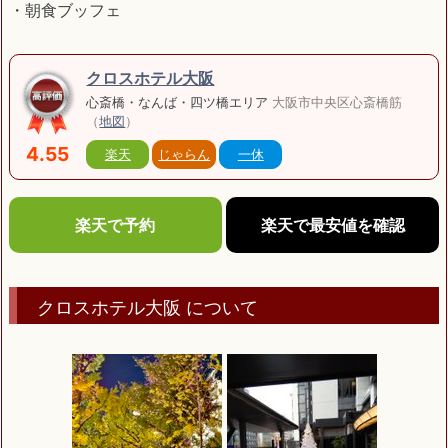
・朝食ブッフェ
クロスホテル大阪
心斎橋・なんば・四ツ橋エリア
大阪市中央区心斎橋筋
（
地図
）
4.55
楽天
じゃらん
一休
楽天で予約
楽天で最安値を確認
クロスホテル大阪 について