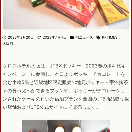

2023年2月20日

2023年7月4日

宿ニュース

PRTIMES
,
大阪府
クロスホテル大阪は、JTB✕ポッキー「2023春のポキ旅キ
ャンペーン」に参画し、本日よりポッキーチョコレートを
含む小箱5品と近畿地区限定販売の地元ポッキー＜宇治抹茶
＞の食べ比べができるプランや、ポッキーがデコレーショ
ンされたケーキの付いた宿泊プランを全国のJTB商品取り扱
い店舗およびJTB公式サイトにて販売します。